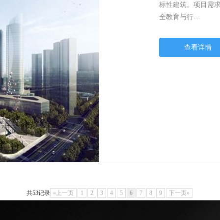
标性建筑。项目需
全教育与行…
查看详情
共53记录
«上一页
1
2
3
4
5
6
7
8
9
下一页»