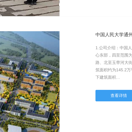
中国人民大学通
1.公司介绍：中国
心东部，四至范围
路、北至玉带河大街。
筑面积约为145.2
下建筑面积…
查看详情