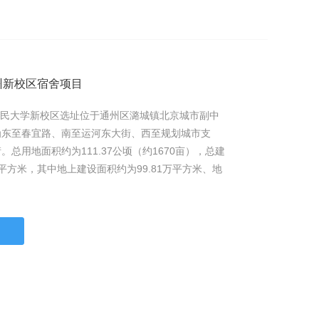
州新校区宿舍项目
人民大学新校区选址位于通州区潞城镇北京城市副中
为东至春宜路、南至运河东大街、西至规划城市支
总用地面积约为111.37公顷（约1670亩），总建
万平方米，其中地上建设面积约为99.81万平方米、地