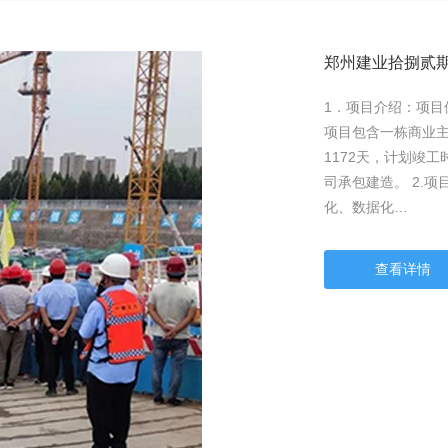
郑州建业拾捌贰
1．项目介绍：项目
项目包含一栋商业
1172天，计划竣工
司承包建造。 2.
化、数据化…
查看详情