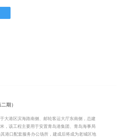
第二期）
位于大港区滨海路南侧、邮轮客运大厅东南侧，总建
8平方米，该工程主要用于安置青岛港集团、青岛海事局
为其港口配套服务办公场所，建成后将成为老城区地