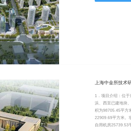
上海中金所技术
1．项目介绍：位于
浜、西至已建地块、
积为98705.45平
22909.69平方米
自用机房25739.5