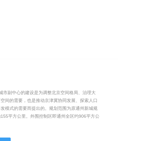
京城市副中心的建设是为调整北京空间格局、治理大
新空间的需要，也是推动京津冀协同发展、探索人口
开发模式的需要而提出的。规划范围为原通州新城规
155平方公里。外围控制区即通州全区约906平方公