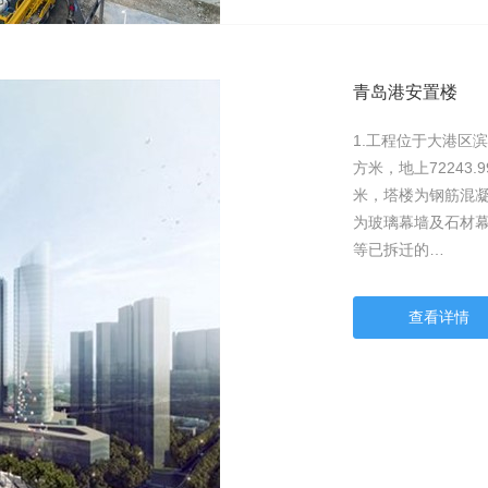
青岛港安置楼
1.工程位于大港区滨
方米，地上72243.9
米，塔楼为钢筋混凝
为玻璃幕墙及石材
等已拆迁的…
查看详情