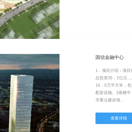
国信金融中心
1．项目介绍：项
总投资35．2亿元
16．5万平方米，
配套设施。3座楼中，
市重点建设项…
查看详情