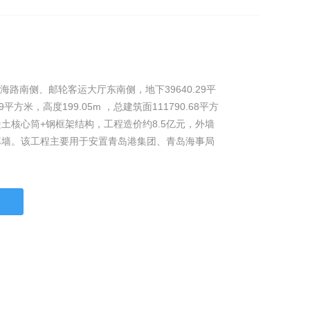
海路南侧、邮轮客运大厅东南侧，地下39640.29平
9平方米，高度199.05m ，总建筑面111790.68平方
土核心筒+钢框架结构，工程造价约8.5亿元，外墙
幕墙。该工程主要用于安置青岛港集团、青岛海事局