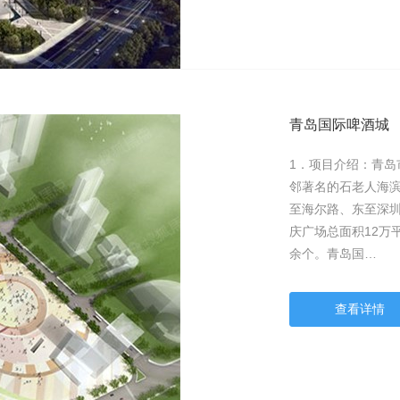
青岛国际啤酒城
1．项目介绍：青
邻著名的石老人海
至海尔路、东至深圳路
庆广场总面积12万
余个。青岛国…
查看详情