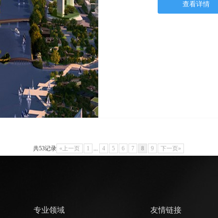
查看详情
共53记录
«上一页
1
...
4
5
6
7
8
9
下一页»
专业领域
友情链接