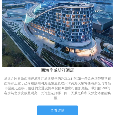
西海岸威斯汀酒店
酒店介绍青岛西海岸威斯汀酒店整体的外观设计宛如一条金色丝带飘动在
西海岸上空，坐落在胶州湾海底隧道及胶州湾跨海大桥将西海新区与青岛
市区融汇连接，便捷的交通设施令您的商旅出行更加顺畅。我们的299间
客房与套房宽敞且明亮，无论您选择哪一间，天梦之床和天梦之浴都能唤
醒…
查看详情