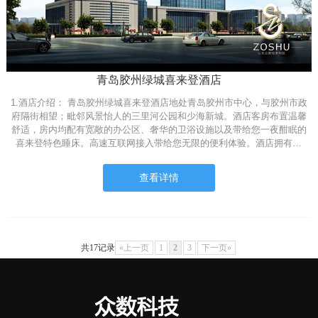
青岛胶州绿城喜来登酒店
1.酒店介绍： 青岛胶州绿城喜来登酒店地处青岛胶州市中心，与胶州市政
府隔街相望；毗邻风景怡人的三里河公园和少海新城。酒店客房布置温馨
舒适，房内均配有宽敞的办公区、奢华的卫浴设施以及带给您一夜酣眠的
喜来登特色睡床。高速互联网接入带给您无限的便利体验。酒店拥有…
查看详情
共17记录
«上一页
1
2
3
下一页»