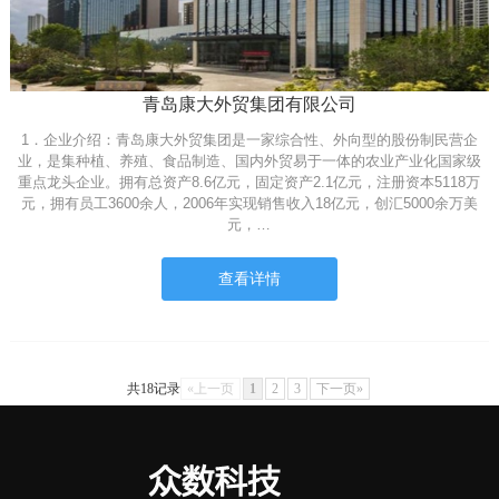
青岛康大外贸集团有限公司
1．企业介绍：青岛康大外贸集团是一家综合性、外向型的股份制民营企
业，是集种植、养殖、食品制造、国内外贸易于一体的农业产业化国家级
重点龙头企业。拥有总资产8.6亿元，固定资产2.1亿元，注册资本5118万
元，拥有员工3600余人，2006年实现销售收入18亿元，创汇5000余万美
元，…
查看详情
共18记录
«上一页
1
2
3
下一页»