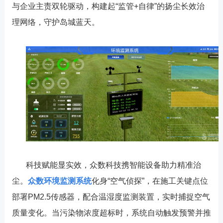
与企业主责双轮驱动，构建起
“
监管
+
自律
”
的扬尘长效治
理网络，守护岛城蓝天。
科技赋能显实效，众数科技携智能设备助力精准治
尘。
众数环境监测系统
化身
“
空气
侦探
”
，在
施工
关键点位
部署
PM2.5
传感器，配合温湿度监测装置，实时捕捉空气
质量变化。当污染物浓度超标时，系统自动触发预警并推