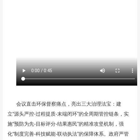
会议直击环保督察痛点，亮出三大治理法宝：建
立
“
源头严控
-
过程提质
-
末端闭环
”
的全周期管控链条，实
施
“
预防
为先-
目标评分
-
结果惠民
”
的精准攻坚机制，强
化
“
制度完善
-
科技赋能
-
联动执法
”
的保障体系。政府严管