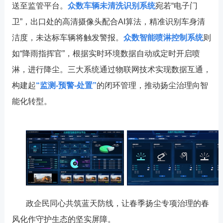
送至监管平台。
众数车辆未清洗识别系统
宛若
“
电子
门
卫
”
，出口处的高清摄像头配合
AI
算法，精准识别车身清
洁度，未达标车辆将触发警报。
众数智能喷淋控制系统
则
如
“
降雨指挥官
”
，根据实时环境数据自动
或定时开启
喷
淋
，进行
降尘。三大系统通过物联网技术实现数据互通，
构建起
“
监测
-
预警
-
处置
”
的闭环管理，推动扬尘治理向智
能化转型。
政企民同心共筑蓝天防线，让
春季扬尘专项治理
的春
风化作守护生态的坚实屏障
。