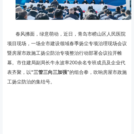
春风拂面，绿意萌动，
近日，
青岛市崂山区人民医院
项目现场，一场
全市建设领域春季扬尘专项治理现场会议
暨房屋市政施工扬尘防治专项整治行动部署会议
拉开帷
幕。市住建局副局长牛永波率
200
余名专班成员及企业代
表齐聚，以
“
三管三向三加强
”
的组合拳，吹响房屋市政施
工扬尘防治的集结号。