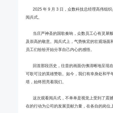
2025
年
9
月
3
日，众数科技总经理高伟
组织
阅兵式。
当庄严神圣的国歌奏响，
众数
员工心有灵犀
及崇高的敬意。阅兵式上，气势恢宏的壮观场面
员工们纷纷开始分享自己内心的感悟。
回首那段历史，往昔的画面仿佛清晰地呈现
可歌可泣的英雄赞歌。如今，我们有幸身处和平
塔，始终照亮着我们。
这次观看阅兵式，不单单是视觉上受到了震
在的行动为公司的发展贡献力量，在各自的岗位