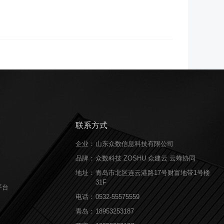
联系方式
企业：
山东众数信息科技有限公司
品牌：
众数科技 ZOSHU 众建云 云蜂协同
地址：
青岛市北区连云港路17号财富地带1号楼
31F
平台
电话：
0532-55575559
青岛：
18953253187